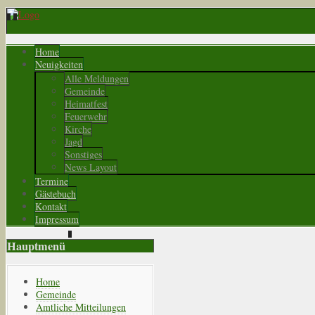
Home
Neuigkeiten
Alle Meldungen
Gemeinde
Heimatfest
Feuerwehr
Kirche
Jagd
Sonstiges
News Layout
Termine
Gästebuch
Kontakt
Impressum
Hauptmenü
Home
Gemeinde
Amtliche Mitteilungen