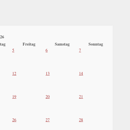
026
tag
Freitag
Samstag
Sonntag
5
6
7
12
13
14
19
20
21
26
27
28