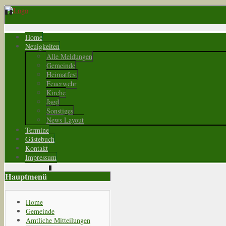
Home
Neuigkeiten
Alle Meldungen
Gemeinde
Heimatfest
Feuerwehr
Kirche
Jagd
Sonstiges
News Layout
Termine
Gästebuch
Kontakt
Impressum
Hauptmenü
Home
Gemeinde
Amtliche Mitteilungen