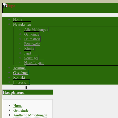
Home
Neuigkeiten
Alle Meldungen
Gemeinde
Heimatfest
Feuerwehr
Kirche
Jagd
Sonstiges
News Layout
Termine
Gästebuch
Kontakt
Impressum
Hauptmenü
Home
Gemeinde
Amtliche Mitteilungen