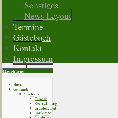
Sonstiges
News Layout
Termine
Gästebuch
Kontakt
Impressum
Hauptmenü
Home
Gemeinde
Geschichte
Chronik
Ersterwähnung
Gründungszeit
Dorfkirche
Pfarrhaus