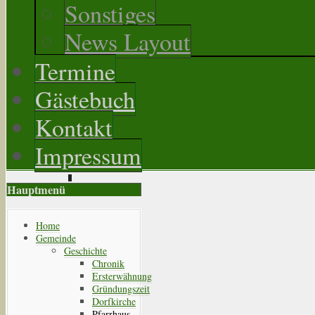
Sonstiges
News Layout
Termine
Gästebuch
Kontakt
Impressum
Hauptmenü
Home
Gemeinde
Geschichte
Chronik
Ersterwähnung
Gründungszeit
Dorfkirche
Pfarrhaus