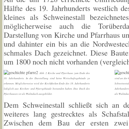
Hälfte des 19. Jahrhunderts westlich de
kleines als Schweinestall bezeichnete
möglicherweise auch die Torüberda
Darstellung von Kirche und Pfarrhaus u
und dahinter ein bis an die Nordwestec
schmales Dach gezeichnet. Diese Bautei
um 1800 noch nicht vorhanden (vergleic
Abb. 2 Kirche und Pfarrhaus zum Ende des
18. Jahrhunderts. In der Darstellung sind keine Wirtschaftsgebäude zu
sind an der 
erkennen. Möglicherweise wird der Kirchflecken Ende des 18. Jahrhunderts
Schweinesta
lediglich aus Kirchen- und Pfarrgebäude bestanden haben. Das Dach des
Jahrhunderts
Pfarrhauses ist als Walmdach ausgebildet.
als Walmdac
Dem Schweinestall schließt sich an de
weiteres lang gestrecktes als Schafst
Zwischen dem Bau der ersten zwei 