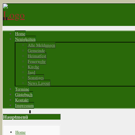
Home
Neuigkeiten
Alle Meldungen
Gemeinde
Heimatfest
Feuerwehr
Kirche
Jagd
Sonstiges
News Layout
Termine
Gästebuch
Kontakt
Impressum
Hauptmenü
Home