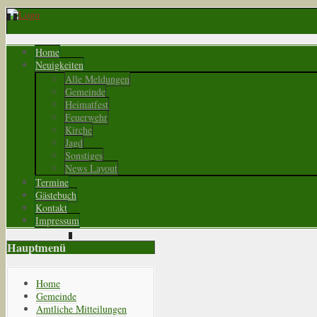
Home
Neuigkeiten
Alle Meldungen
Gemeinde
Heimatfest
Feuerwehr
Kirche
Jagd
Sonstiges
News Layout
Termine
Gästebuch
Kontakt
Impressum
Hauptmenü
Home
Gemeinde
Amtliche Mitteilungen