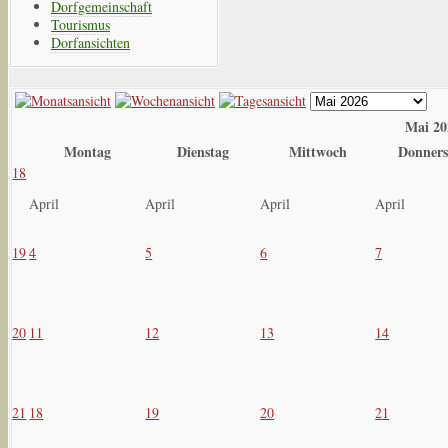
Dorfgemeinschaft
Tourismus
Dorfansichten
Mai 20
Montag
Dienstag
Mittwoch
Donners
18
April
April
April
April
19
4
5
6
7
20
11
12
13
14
21
18
19
20
21