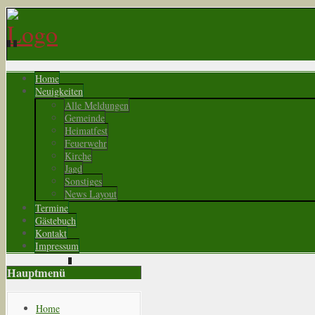
Home
Neuigkeiten
Alle Meldungen
Gemeinde
Heimatfest
Feuerwehr
Kirche
Jagd
Sonstiges
News Layout
Termine
Gästebuch
Kontakt
Impressum
Hauptmenü
Home