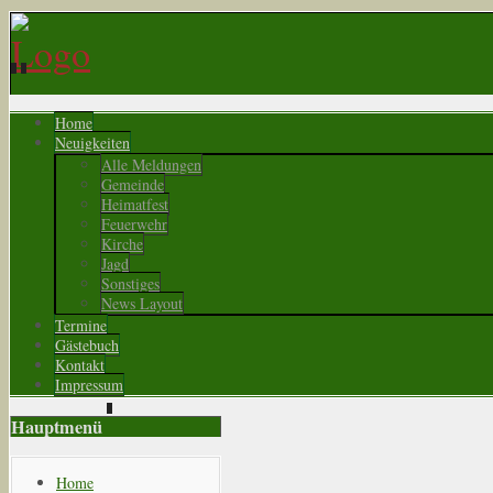
Home
Neuigkeiten
Alle Meldungen
Gemeinde
Heimatfest
Feuerwehr
Kirche
Jagd
Sonstiges
News Layout
Termine
Gästebuch
Kontakt
Impressum
Hauptmenü
Home