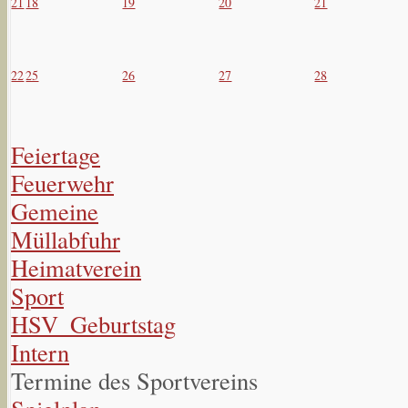
21
18
19
20
21
22
25
26
27
28
Feiertage
Feuerwehr
Gemeine
Müllabfuhr
Heimatverein
Sport
HSV_Geburtstag
Intern
Termine des Sportvereins