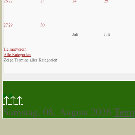
26
22
23
24
25
27
29
30
Juli
Juli
Heimatverein
Alle Kategorien
Zeige Termine aller Kategorien
↑↑↑
Samstag, 08. August 2026
Temp