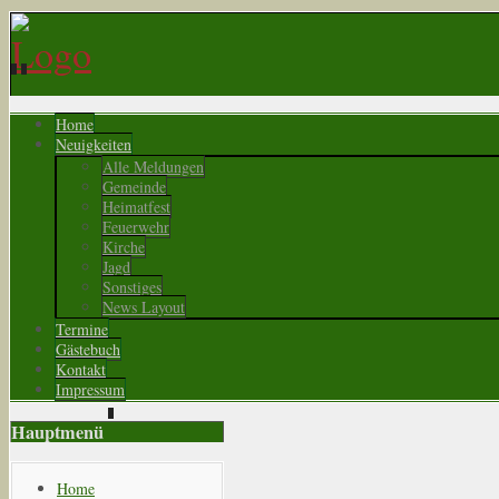
Home
Neuigkeiten
Alle Meldungen
Gemeinde
Heimatfest
Feuerwehr
Kirche
Jagd
Sonstiges
News Layout
Termine
Gästebuch
Kontakt
Impressum
Hauptmenü
Home