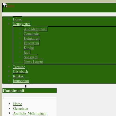
Home
Neuigkeiten
Alle Meldungen
Gemeinde
Heimatfest
Feuerwehr
Kirche
Jagd
Sonstiges
News Layout
Termine
Gästebuch
Kontakt
Impressum
Hauptmenü
Home
Gemeinde
Amtliche Mitteilungen