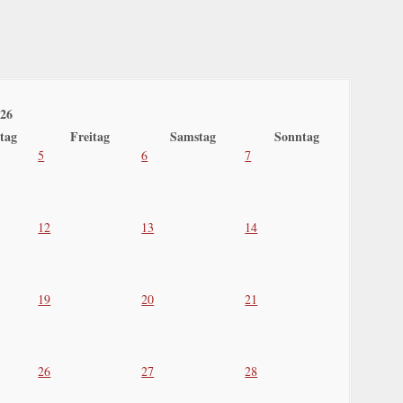
026
tag
Freitag
Samstag
Sonntag
5
6
7
12
13
14
19
20
21
26
27
28