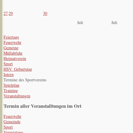
27
29
30
Juli
Juli
Feiertage
Feuerwehr
Gemeine
Müllabfuhr
Heimatverein
Sport
HSV_Geburtstag
Intern
Termine des Sportvereins
Spielplan
Training
Veranstaltungen
Termin aller Veranstalltungen im Ort
Feuerwehr
Gemeinde
Sport
Vermietung