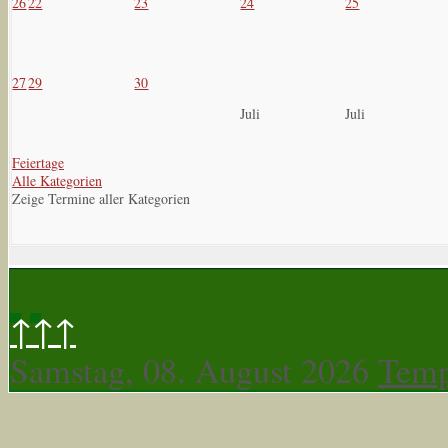
26
22
23
24
25
27
29
30
Juli
Juli
Feiertage
Alle Kategorien
Zeige Termine aller Kategorien
↑↑↑
Samstag, 08. August 2026
Temp