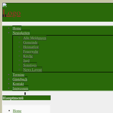
Home
Neuigkeiten
Alle Meldungen
Gemeinde
Heimatfest
Feuerwehr
Kirche
Jagd
Sonstiges
News Layout
Termine
Gästebuch
Kontakt
Impressum
Hauptmenü
Home