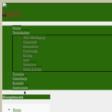
Home
Neuigkeiten
Alle Meldungen
Gemeinde
Heimatfest
Feuerwehr
Kirche
Jagd
Sonstiges
News Layout
Termine
Gästebuch
Kontakt
Impressum
Hauptmenü
Home