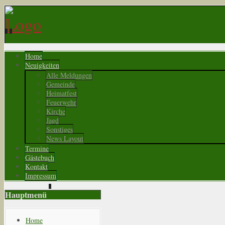
Home
Neuigkeiten
Alle Meldungen
Gemeinde
Heimatfest
Feuerwehr
Kirche
Jagd
Sonstiges
News Layout
Termine
Gästebuch
Kontakt
Impressum
Hauptmenü
Home