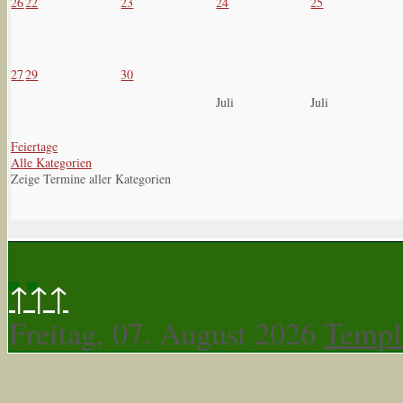
26
22
23
24
25
27
29
30
Juli
Juli
Feiertage
Alle Kategorien
Zeige Termine aller Kategorien
↑↑↑
Freitag, 07. August 2026
Templ